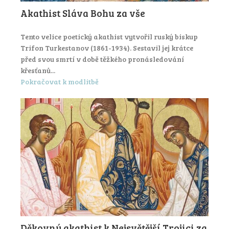
Akathist Sláva Bohu za vše
Tento velice poetický akathist vytvořil ruský biskup
Trifon Turkestanov (1861-1934). Sestavil jej krátce
před svou smrtí v době těžkého pronásledování
křesťanů...
Pokračovat k modlitbě
Děkovný akathist k Nejsvětější Trojici za