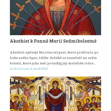
Akathist k Panně Marii Sedmibolestné
Akathist opěvuje Mariino utrpení, které prožívala po
boku svého Syna Ježíše. Zvláště se soustředí na sedm
bolestí, které jako meč pronikly její mateřské srdce...
Pokračovat k modlitbě