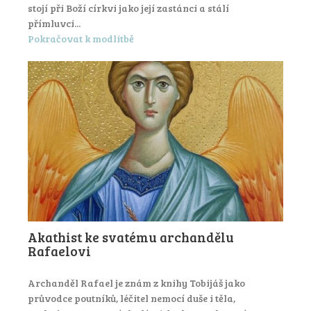
stojí při Boží církvi jako její zastánci a stálí
přímluvci...
Pokračovat k modlitbě
Akathist ke svatému archandělu
Rafaelovi
Archanděl Rafael je znám z knihy Tobijáš jako
průvodce poutníků, léčitel nemocí duše i těla,