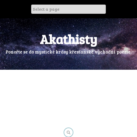
Skip
to
content
Akathisty
Ponořte se do mystické krásy křesťanské východní poezie.