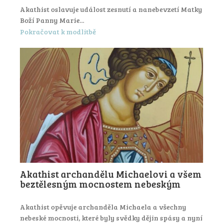
Akathist oslavuje událost zesnutí a nanebevzetí Matky
Boží Panny Marie...
Pokračovat k modlitbě
Akathist archandělu Michaelovi a všem
beztělesným mocnostem nebeským
Akathist opěvuje archanděla Michaela a všechny
nebeské mocnosti, které byly svědky dějin spásy a nyní