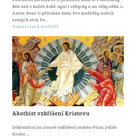
Bůh náš v každé době, nyní i vždycky a na věky věků. L:
Amen. Není-li přítomen kněz: Pro modlitby našich
svatých otců, Pa...
Pokračovat k modlitbě
Akathist vzkříšení Kristovu
Díkůvzdání za slavné vzkříšení našeho Pána Ježíše
Krista....