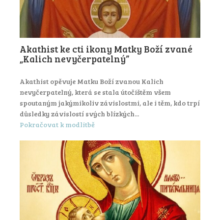
Akathist ke cti ikony Matky Boží zvané
„Kalich nevyčerpatelný”
Akathist opěvuje Matku Boží zvanou Kalich
nevyčerpatelný, která se stala útočištěm všem
spoutaným jakýmikoliv závislostmi, ale i těm, kdo trpí
důsledky závislostí svých blízkých...
Pokračovat k modlitbě