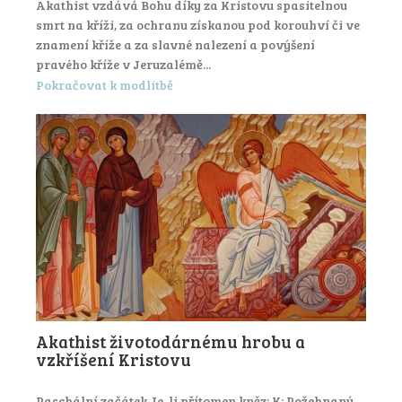
Akathist vzdává Bohu díky za Kristovu spasitelnou
smrt na kříži, za ochranu získanou pod korouhví či ve
znamení kříže a za slavné nalezení a povýšení
pravého kříže v Jeruzalémě...
Pokračovat k modlitbě
Akathist životodárnému hrobu a
vzkříšení Kristovu
Paschální začátek Je-li přítomen kněz: K: Požehnaný