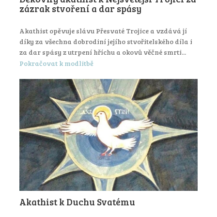
zázrak stvoření a dar spásy
Akathist opěvuje slávu Přesvaté Trojice a vzdává jí
díky za všechna dobrodiní jejího stvořitelského díla i
za dar spásy z utrpení hříchu a okovů věčné smrti...
Pokračovat k modlitbě
Akathist k Duchu Svatému