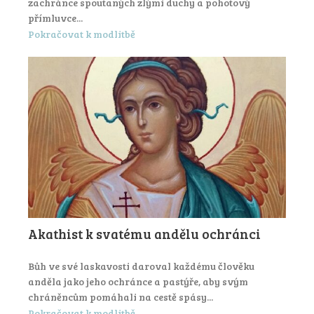
zachránce spoutaných zlými duchy a pohotový
přímluvce...
Pokračovat k modlitbě
Akathist k svatému andělu ochránci
Bůh ve své laskavosti daroval každému člověku
anděla jako jeho ochránce a pastýře, aby svým
chráněncům pomáhali na cestě spásy...
Pokračovat k modlitbě