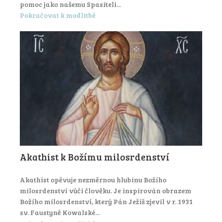
pomoc jako našemu Spasiteli...
Pokračovat k modlitbě
Akathist k Božímu milosrdenství
Akathist opěvuje nezměrnou hlubinu Božího
milosrdenství vůči člověku. Je inspirován obrazem
Božího milosrdenství, který Pán Ježíš zjevil v r. 1931
sv. Faustyně Kowalské...