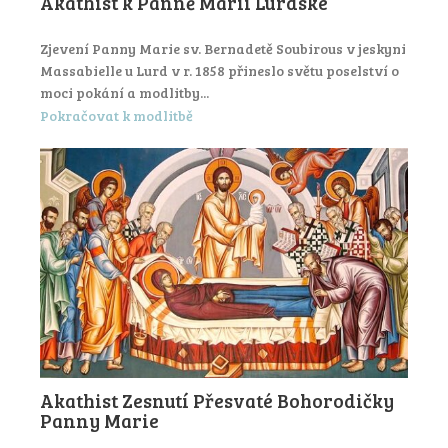
Akathist k Panně Marii Lurdské
Zjevení Panny Marie sv. Bernadetě Soubirous v jeskyni
Massabielle u Lurd v r. 1858 přineslo světu poselství o
moci pokání a modlitby...
Pokračovat k modlitbě
Akathist Zesnutí Přesvaté Bohorodičky
Panny Marie