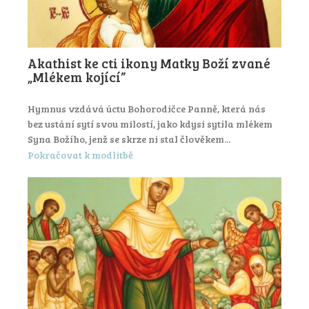
Akathist ke cti ikony Matky Boží zvané
„Mlékem kojící”
Hymnus vzdává úctu Bohorodičce Panně, která nás
bez ustání sytí svou milostí, jako kdysi sytila mlékem
Syna Božího, jenž se skrze ni stal člověkem...
Pokračovat k modlitbě