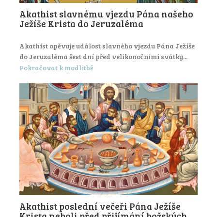
Akathist slavnému vjezdu Pána našeho
Ježíše Krista do Jeruzaléma
Akathist opěvuje událost slavného vjezdu Pána Ježíše
do Jeruzaléma šest dní před velikonočními svátky...
Pokračovat k modlitbě
Akathist poslední večeři Pána Ježíše
Krista neboli před přijímání božských