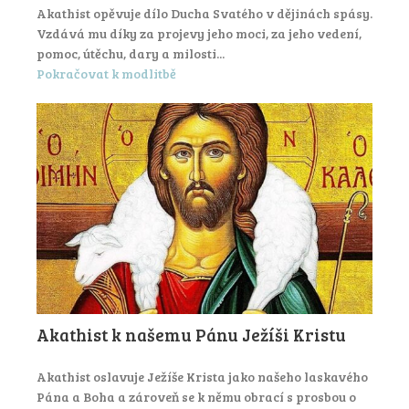
Akathist opěvuje dílo Ducha Svatého v dějinách spásy.
Vzdává mu díky za projevy jeho moci, za jeho vedení,
pomoc, útěchu, dary a milosti...
Pokračovat k modlitbě
Akathist k našemu Pánu Ježíši Kristu
Akathist oslavuje Ježíše Krista jako našeho laskavého
Pána a Boha a zároveň se k němu obrací s prosbou o