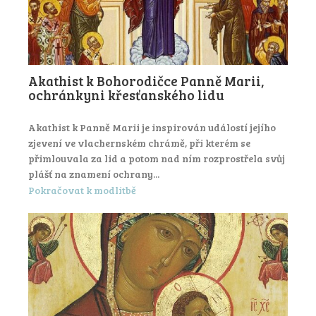
Akathist k Bohorodičce Panně Marii,
ochránkyni křesťanského lidu
Akathist k Panně Marii je inspirován událostí jejího
zjevení ve vlachernském chrámě, při kterém se
přimlouvala za lid a potom nad ním rozprostřela svůj
plášť na znamení ochrany...
Pokračovat k modlitbě